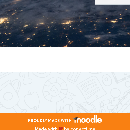
PROUDLY MADE WITH
Made with
by
conecti.me