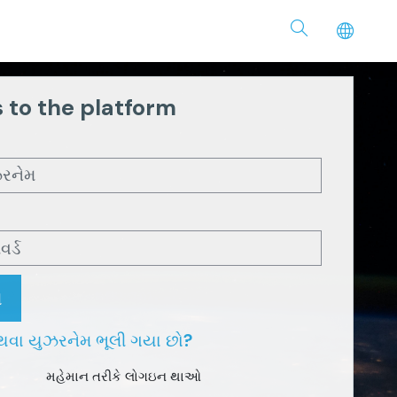
 to the platform
ન
થવા યુઝરનેમ ભૂલી ગયા છો?
મહેમાન તરીકે લોગઇન થાઓ