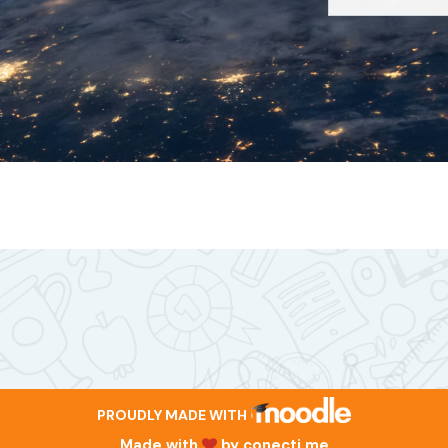
PROUDLY MADE WITH
Made with
by
conecti.me