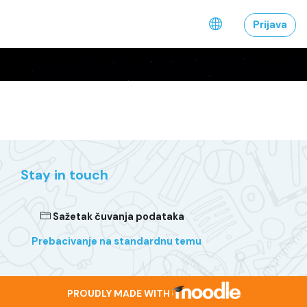
Preskoči na sadržaj
Prijava
Stay in touch
Sažetak čuvanja podataka
Prebacivanje na standardnu temu
PROUDLY MADE WITH