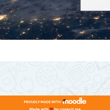
PROUDLY MADE WITH
Made with
by
conecti.me