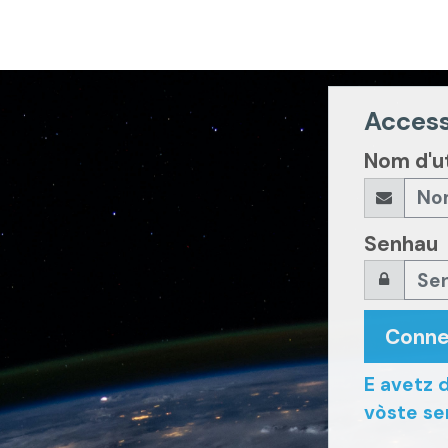
Access
Nom d'ut
Senhau
Conne
E avetz d
vòste se