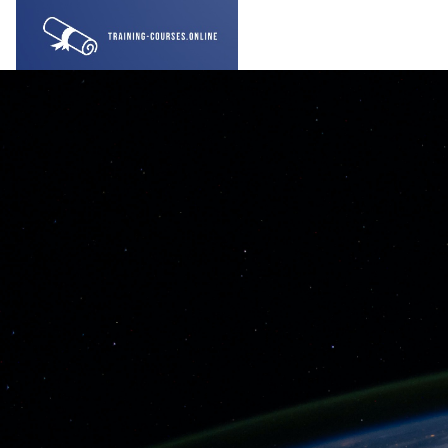
Sautar tà lo contengut principau