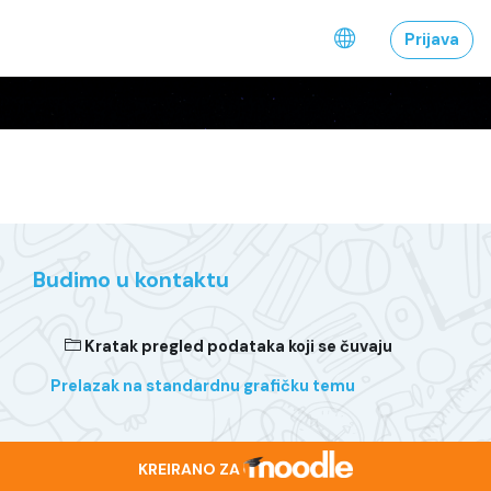
Idi na glavni sadržaj
Prijava
Budimo u kontaktu
Kratak pregled podataka koji se čuvaju
Prelazak na standardnu grafičku temu
KREIRANO ZA