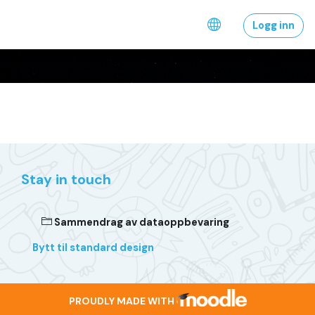
Gå til hovedinnhold
Logg inn
Stay in touch
Sammendrag av dataoppbevaring
Bytt til standard design
PROUDLY MADE WITH